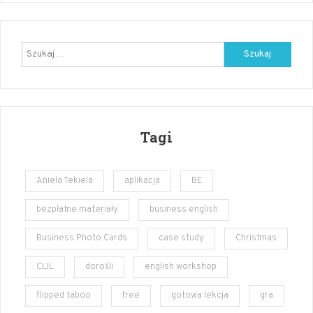
pack
–
angielski
Szukaj:
Tagi
Aniela Tekiela
aplikacja
BE
bezpłatne materiały
business english
Business Photo Cards
case study
Christmas
CLIL
dorośli
english workshop
flipped taboo
free
gotowa lekcja
gra