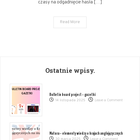
zawodowego.
czasy na odgadnięcie hasła […]
Read More
Ostatnie wpisy.
Bulletin board project – gazetki
on
14 listopada 2025
Leave a Comment
Bulletin
board
project
–
gazetki
Matura – elementy wiedzy o krajach anglojęzycznych
on
30 marca 2025
Leave a Comment