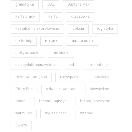
gramatyka
JOZ
Justyna Mak
karta pracy
karty
krzyżówka
kształcenie skorelowane
Lekcja
logistyka
materiały
matura
matura ustna
motywowanie
mówienie
niezbędnik nauczyciela
ppt
prezentacja
rozmowa wstępna
rozsypanka
speaking
Story Bits
szkoła zawodowa
słownictwo
taboo
technik logistyk
technik spedytor
warm ups
wykreślanka
zestaw
Święta