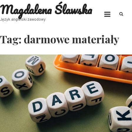
Magdalena Ślawska
Skip
to
content
Język angielski zawodowy
Tag:
darmowe materiały