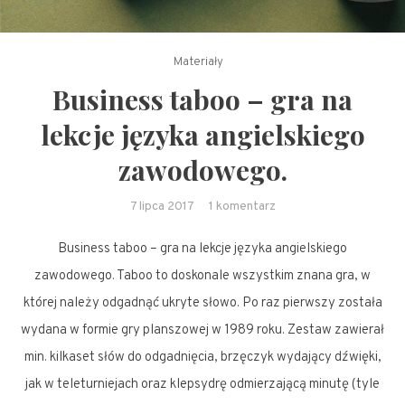
Materiały
Business taboo – gra na
lekcje języka angielskiego
zawodowego.
do
7 lipca 2017
1 komentarz
Business
Business taboo – gra na lekcje języka angielskiego
taboo
–
zawodowego. Taboo to doskonale wszystkim znana gra, w
gra
której należy odgadnąć ukryte słowo. Po raz pierwszy została
na
wydana w formie gry planszowej w 1989 roku. Zestaw zawierał
lekcje
min. kilkaset słów do odgadnięcia, brzęczyk wydający dźwięki,
języka
jak w teleturniejach oraz klepsydrę odmierzającą minutę (tyle
angielskiego