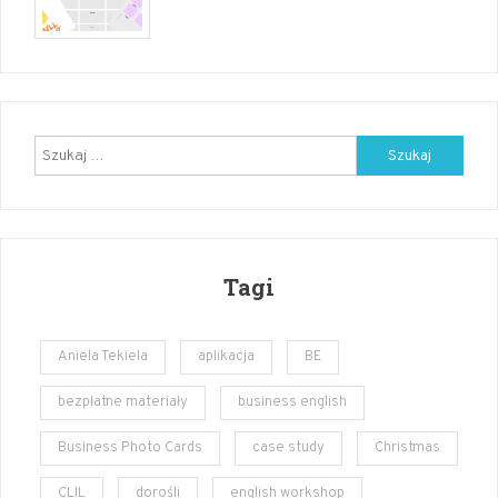
to
school
starter
pack
–
angielski
Szukaj:
Tagi
Aniela Tekiela
aplikacja
BE
bezpłatne materiały
business english
Business Photo Cards
case study
Christmas
CLIL
dorośli
english workshop