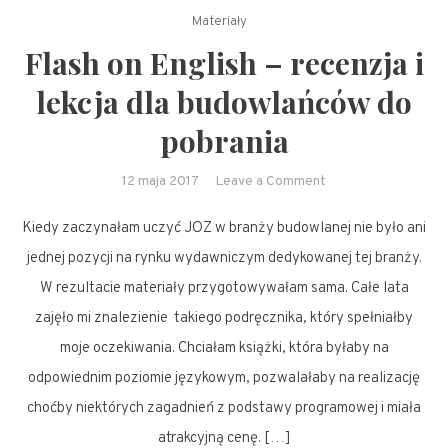
Materiały
Flash on English – recenzja i
lekcja dla budowlańców do
pobrania
on
12 maja 2017
Leave a Comment
Flash
Kiedy zaczynałam uczyć JOZ w branży budowlanej nie było ani
on
English
jednej pozycji na rynku wydawniczym dedykowanej tej branży.
–
W rezultacie materiały przygotowywałam sama. Całe lata
recenzja
zajęło mi znalezienie takiego podręcznika, który spełniałby
i
moje oczekiwania. Chciałam książki, która byłaby na
lekcja
odpowiednim poziomie językowym, pozwalałaby na realizację
dla
budowlańców
choćby niektórych zagadnień z podstawy programowej i miała
do
atrakcyjną cenę. […]