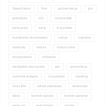
flipped taboo
free
gotowa lekcja
gra
gramatyka
JOZ
Justyna Mak
karta pracy
karty
krzyżówka
kształcenie skorelowane
Lekcja
logistyka
materiały
matura
matura ustna
motywowanie
mówienie
niezbędnik nauczyciela
ppt
prezentacja
rozmowa wstępna
rozsypanka
speaking
Story Bits
szkoła zawodowa
słownictwo
taboo
technik logistyk
technik spedytor
warm ups
wykreślanka
zestaw