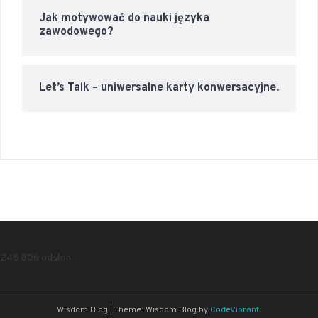
Jak motywować do nauki języka
zawodowego?
Let’s Talk – uniwersalne karty konwersacyjne.
245 806 odsłon
Wisdom Blog
|
Theme: Wisdom Blog by
CodeVibrant
.