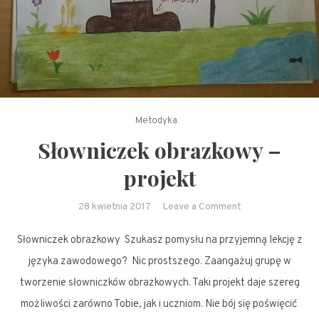
Metodyka
Słowniczek obrazkowy –
projekt
on
28 kwietnia 2017
Leave a Comment
Słowniczek
Słowniczek obrazkowy Szukasz pomysłu na przyjemną lekcję z
obrazkowy
–
języka zawodowego? Nic prostszego. Zaangażuj grupę w
projekt
tworzenie słowniczków obrazkowych. Taki projekt daje szereg
możliwości zarówno Tobie, jak i uczniom. Nie bój się poświęcić