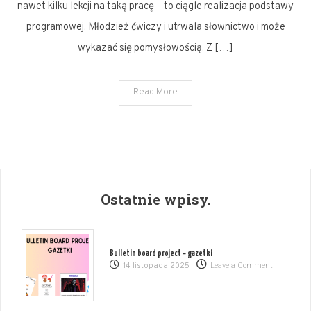
nawet kilku lekcji na taką pracę – to ciągle realizacja podstawy
programowej. Młodzież ćwiczy i utrwala słownictwo i może
wykazać się pomysłowością. Z […]
Read More
Ostatnie wpisy.
Bulletin board project – gazetki
on
14 listopada 2025
Leave a Comment
Bulletin
board
project