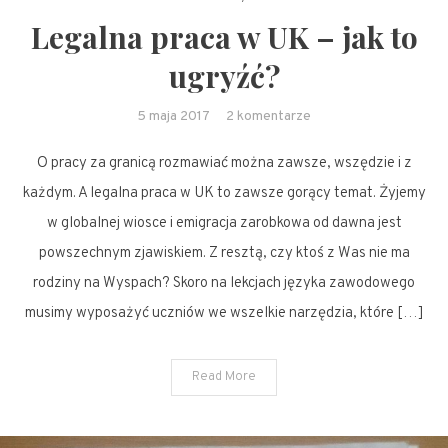
Legalna praca w UK – jak to
ugryźć?
do
5 maja 2017
2 komentarze
Legalna
O pracy za granicą rozmawiać można zawsze, wszędzie i z
praca
w
każdym. A legalna praca w UK to zawsze gorący temat. Żyjemy
UK
w globalnej wiosce i emigracja zarobkowa od dawna jest
–
powszechnym zjawiskiem. Z resztą, czy ktoś z Was nie ma
jak
rodziny na Wyspach? Skoro na lekcjach języka zawodowego
to
musimy wyposażyć uczniów we wszelkie narzędzia, które […]
ugryźć?
Read More