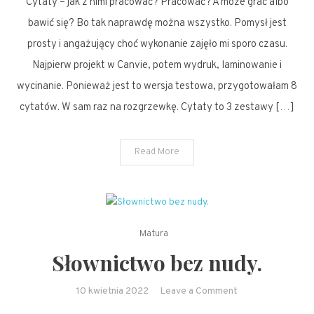
Cytaty – jak z nimi pracować? Pracować? A może grać albo
słownictwo
–
bawić się? Bo tak naprawdę można wszystko. Pomysł jest
cytaty.
prosty i angażujący choć wykonanie zajęło mi sporo czasu.
Najpierw projekt w Canvie, potem wydruk, laminowanie i
wycinanie. Ponieważ jest to wersja testowa, przygotowałam 8
cytatów. W sam raz na rozgrzewkę. Cytaty to 3 zestawy […]
Read More
Matura
Słownictwo bez nudy.
on
10 kwietnia 2022
Leave a Comment
Słownictwo