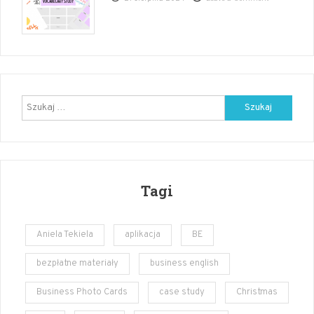
Back
to
school
starter
pack
–
angielski
Szukaj:
Tagi
Aniela Tekiela
aplikacja
BE
bezpłatne materiały
business english
Business Photo Cards
case study
Christmas