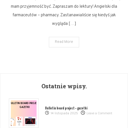
mam przyjemność być. Zapraszam do lektury! Angielski dla
farmaceutów – pharmacy. Zastanawialiście się kiedyś jak
wygląda […]
Read More
Ostatnie wpisy.
Bulletin board project – gazetki
on
14 listopada 2025
Leave a Comment
Bulletin
board
project