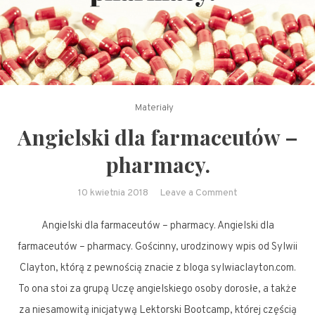
Materiały
Angielski dla farmaceutów –
pharmacy.
on
10 kwietnia 2018
Leave a Comment
Angielski
Angielski dla farmaceutów – pharmacy. Angielski dla
dla
farmaceutów
farmaceutów – pharmacy. Gościnny, urodzinowy wpis od Sylwii
–
Clayton, którą z pewnością znacie z bloga sylwiaclayton.com.
pharmacy.
To ona stoi za grupą Uczę angielskiego osoby dorosłe, a także
za niesamowitą inicjatywą Lektorski Bootcamp, której częścią