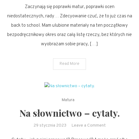
starter
Zaczynają się poprawki matur, poprawki ocen
pack
niedostatecznych, rady… Zdecyowanie czuć, że to już czas na
–
back to school. Mam ulubione materiały na ten początkowy
angielski
bezpodręcznikowy okres oraz całą listę rzeczy, bez których nie
wyobrażam sobie pracy, […]
Read More
Matura
Na słownictwo – cytaty.
on
29 stycznia 2023
Leave a Comment
Na