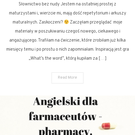
Słownictwo bez nudy Jestem na ostatniej prostej z
bez
nudy.
maturzystami i, wierzcie mi, mają dość repetytorium i arkuszy
maturalnych. Zaskoczeni?
Zaczęłam przeglądać moje
materiały w poszukiwaniu czegoś nowego, ciekawego i
angażującego. Trafiłam na ćwiczenie, które zrobiłam już kilka
miesięcy temu i po prostu o nich zapomniałam. Inspiracją jest gra
„What’s the word”, którą kupiłam za […]
Read More