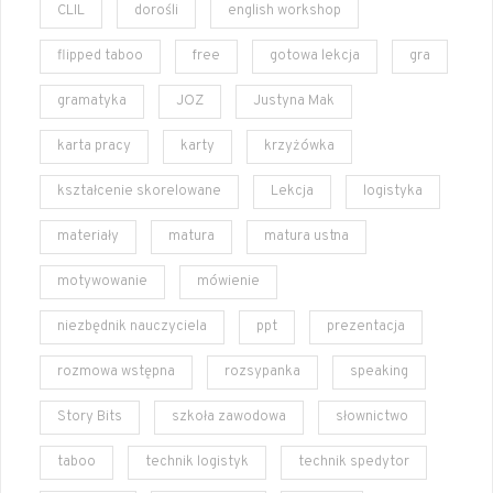
CLIL
dorośli
english workshop
flipped taboo
free
gotowa lekcja
gra
gramatyka
JOZ
Justyna Mak
karta pracy
karty
krzyżówka
kształcenie skorelowane
Lekcja
logistyka
materiały
matura
matura ustna
motywowanie
mówienie
niezbędnik nauczyciela
ppt
prezentacja
rozmowa wstępna
rozsypanka
speaking
Story Bits
szkoła zawodowa
słownictwo
taboo
technik logistyk
technik spedytor