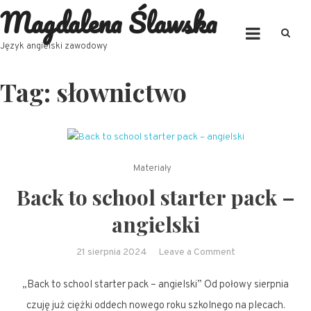
Magdalena Ślawska
Skip
to
content
Język angielski zawodowy
Tag:
słownictwo
Materiały
Back to school starter pack –
angielski
on
21 sierpnia 2024
Leave a Comment
Back
„Back to school starter pack – angielski” Od połowy sierpnia
to
school
czuję już ciężki oddech nowego roku szkolnego na plecach.