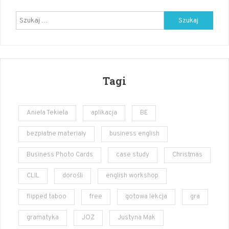
angielski
Szukaj:
Tagi
Aniela Tekiela
aplikacja
BE
bezpłatne materiały
business english
Business Photo Cards
case study
Christmas
CLIL
dorośli
english workshop
flipped taboo
free
gotowa lekcja
gra
gramatyka
JOZ
Justyna Mak