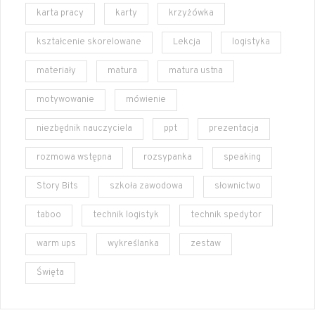
karta pracy
karty
krzyżówka
kształcenie skorelowane
Lekcja
logistyka
materiały
matura
matura ustna
motywowanie
mówienie
niezbędnik nauczyciela
ppt
prezentacja
rozmowa wstępna
rozsypanka
speaking
Story Bits
szkoła zawodowa
słownictwo
taboo
technik logistyk
technik spedytor
warm ups
wykreślanka
zestaw
Święta