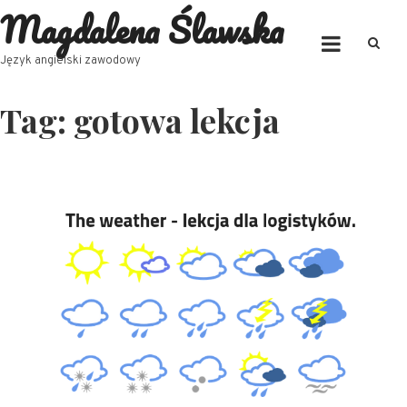
Magdalena Ślawska
Skip
to
content
Język angielski zawodowy
Tag:
gotowa lekcja