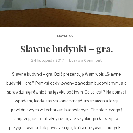
Materiały
Sławne budynki – gra.
on
24 listopada 2017
Leave a Comment
Sławne
Sławne budynki – gra. Dziś prezentuję Wam wpis „Sławne
budynki
–
budynki – gra.” Pomysł dedykowany zawodom budowlanym, ale
gra.
sprawdzi się również na języku ogólnym. Co to jest? Na pomysł
wpadłam, kiedy zaszła konieczność urozmaicenia lekcji
powtórkowych w technikum budowlanym. Chciałam czegoś
angażującego i atrakcyjnego, ale szybkiego i łatwego w
przygotowaniu. Tak powstała gra, którą nazywam „budynki”.