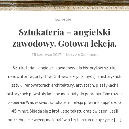
Materiały
Sztukateria – angielski
zawodowy. Gotowa lekcja.
on
25 czerwca 2017
Leave a Comment
Sztukateria
Sztukateria – angielski zawodowy dla historyków sztuki,
–
angielski
renowatorów, artystów. Gotowa lekcja. Z myślą o historykach
zawodowy.
sztuki, renowatorach architektury, artystach, plastykach i
Gotowa
historykach powstały kolejne materiały do pobrania. Tym razem
lekcja.
zabieram Was w świat sztukaterii. Lekcja powinna zająć około
45 minut. Składa się z krótkiego tekstu oraz ćwiczeń. Jeśli
potrzebujecie więcej materiałów o tej tematyce zajrzyjcie […]