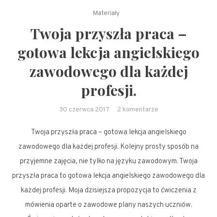
Materiały
Twoja przyszła praca –
gotowa lekcja angielskiego
zawodowego dla każdej
profesji.
do
30 czerwca 2017
2 komentarze
Twoja
Twoja przyszła praca – gotowa lekcja angielskiego
przyszła
praca
zawodowego dla każdej profesji. Kolejny prosty sposób na
–
przyjemne zajęcia, nie tylko na języku zawodowym. Twoja
gotowa
przyszła praca to gotowa lekcja angielskiego zawodowego dla
lekcja
każdej profesji. Moja dzisiejsza propozycja to ćwiczenia z
angielskiego
mówienia oparte o zawodowe plany naszych uczniów.
zawodowego