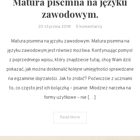
Matura pisemna na języku
zawodowym.
do
20 stycznia 2018
5 komentarzy
Matura
Matura pisemna na języku zawodowym. Matura pisemna na
pisemna
na
języku zawodowym jest również możliwa. Kontynuując pomysł
języku
z poprzedniego wpisu, który znajdziecie tutaj, chcę Wam dziś
zawodowym.
pokazać, jak można doskonalić kolejne umiejętności sprawdzane
na egzaminie dojrzałości. Jak to zrobić? Poćwiczcie z uczniami
to, co często jest ich bolączką – pisanie. Młodzież narzeka na
formy użytkowe – nie […]
Read More