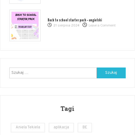
służbie
JOZ
Back to school starter pack – angielski
on
21 sierpnia 2024
Leave a Comment
Back
to
school
starter
pack
–
angielski
Szukaj:
Tagi
Aniela Tekiela
aplikacja
BE