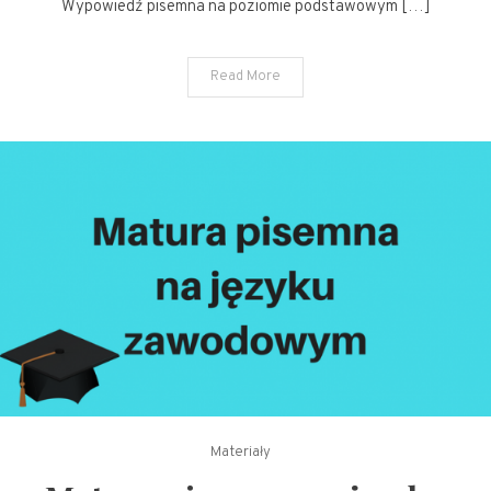
pigułce.
Wypowiedź pisemna na poziomie podstawowym […]
Read More
Materiały