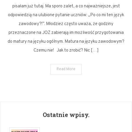
języku
pisałam już tutaj. Ma sporo zalet, a co najważniejsze, jest
zawodowym.
odpowiedzią na ulubione pytanie uczniów: „Po co mi ten język
zawodowy?!”. Młodzież często uważa, że godziny
przeznaczone na JOZ zabierają im możliwość przygotowania
do matury na języku ogólnym. Matura na języku zawodowym?
Czemu nie! Jak to zrobić? Nic […]
Read More
Ostatnie wpisy.