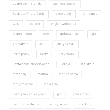
bezpłatne materiały
business english
Business Photo Cards
case study
Christmas
CLIL
dorośli
english workshop
flipped taboo
free
gotowa lekcja
gra
gramatyka
JOZ
Justyna Mak
karta pracy
karty
krzyżówka
kształcenie skorelowane
Lekcja
logistyka
materiały
matura
matura ustna
motywowanie
mówienie
niezbędnik nauczyciela
ppt
prezentacja
rozmowa wstępna
rozsypanka
speaking