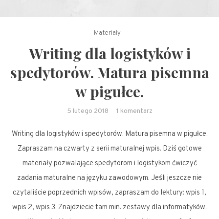
Materiały
Writing dla logistyków i
spedytorów. Matura pisemna
w pigułce.
do
5 lutego 2018
1 komentarz
Writing
Writing dla logistyków i spedytorów. Matura pisemna w pigułce.
dla
logistyków
Zapraszam na czwarty z serii maturalnej wpis. Dziś gotowe
i
materiały pozwalające spedytorom i logistykom ćwiczyć
spedytorów.
zadania maturalne na języku zawodowym. Jeśli jeszcze nie
Matura
czytaliście poprzednich wpisów, zapraszam do lektury: wpis 1,
pisemna
wpis 2, wpis 3. Znajdziecie tam min. zestawy dla informatyków.
w