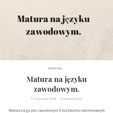
Materiały
Matura na języku
zawodowym.
do
13 stycznia 2018
4 komentarze
Matura
Matura na języku zawodowym O kształceniu skorelowanym
na