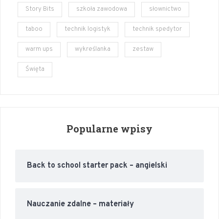
Story Bits
szkoła zawodowa
słownictwo
taboo
technik logistyk
technik spedytor
warm ups
wykreślanka
zestaw
Święta
Popularne wpisy
Back to school starter pack – angielski
Nauczanie zdalne – materiały