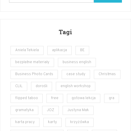
Tagi
Aniela Tekiela
aplikacja
BE
bezpłatne materiały
business english
Business Photo Cards
case study
Christmas
CLIL
dorośli
english workshop
flipped taboo
free
gotowa lekcja
gra
gramatyka
JOZ
Justyna Mak
karta pracy
karty
krzyżówka