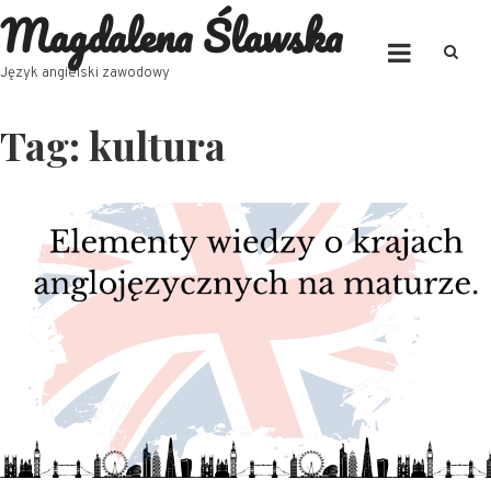
Magdalena Ślawska
Skip
to
content
Język angielski zawodowy
Tag:
kultura