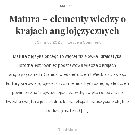
Matura
Matura – elementy wiedzy o
krajach anglojęzycznych
on
30 marca 2025
Leave a Comment
Matura
Matura z języka obcego to więcej niż słówka i gramatyka.
–
elementy
Istotna jest również podstawowa wiedza o krajach
wiedzy
anglojęzycznych. Co musi wiedzieć uczeń? Wiedza z zakresu
o
kultury krajów anglojęzycznych nie musi być rozległa, ale uczeń
krajach
powinien znać najważniejsze zabytki, święta i osoby. O ile
anglojęzycznych
kwestia świąt nie jest trudna, bo na lekcjach nauczyciele chętnie
realizują materiał […]
Read More