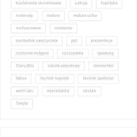
kształcenie skorelowane
Lekcja
logistyka
materiały
matura
matura ustna
motywowanie
mówienie
niezbędnik nauczyciela
ppt
prezentacja
rozmowa wstępna
rozsypanka
speaking
Story Bits
szkoła zawodowa
słownictwo
taboo
technik logistyk
technik spedytor
warm ups
wykreślanka
zestaw
Święta