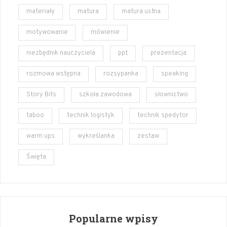
materiały
matura
matura ustna
motywowanie
mówienie
niezbędnik nauczyciela
ppt
prezentacja
rozmowa wstępna
rozsypanka
speaking
Story Bits
szkoła zawodowa
słownictwo
taboo
technik logistyk
technik spedytor
warm ups
wykreślanka
zestaw
Święta
Popularne wpisy