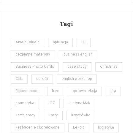
Tagi
Aniela Tekiela
aplikacja
BE
bezpłatne materiały
business english
Business Photo Cards
case study
Christmas
CLIL
dorośli
english workshop
flipped taboo
free
gotowa lekcja
gra
gramatyka
JOZ
Justyna Mak
karta pracy
karty
krzyżówka
kształcenie skorelowane
Lekcja
logistyka