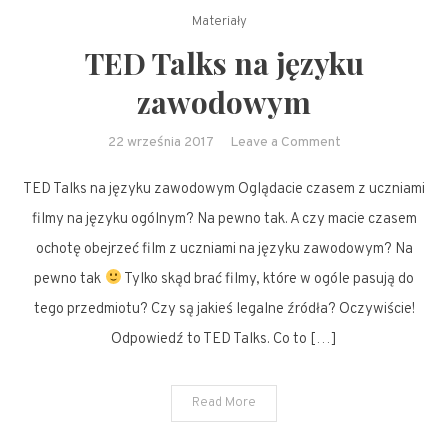
Materiały
TED Talks na języku
zawodowym
on
22 września 2017
Leave a Comment
TED
TED Talks na języku zawodowym Oglądacie czasem z uczniami
Talks
na
filmy na języku ogólnym? Na pewno tak. A czy macie czasem
języku
ochotę obejrzeć film z uczniami na języku zawodowym? Na
zawodowym
pewno tak
Tylko skąd brać filmy, które w ogóle pasują do
tego przedmiotu? Czy są jakieś legalne źródła? Oczywiście!
Odpowiedź to TED Talks. Co to […]
Read More