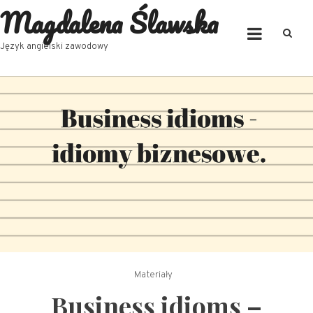
Magdalena Ślawska
Skip
to
content
Język angielski zawodowy
Materiały
Business idioms –