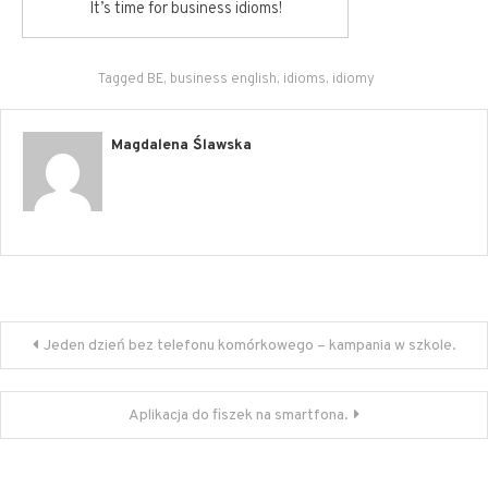
It’s time for business idioms!
Tagged
BE
,
business english
,
idioms
,
idiomy
Magdalena Ślawska
Nawigacja
Jeden dzień bez telefonu komórkowego – kampania w szkole.
wpisu
Aplikacja do fiszek na smartfona.