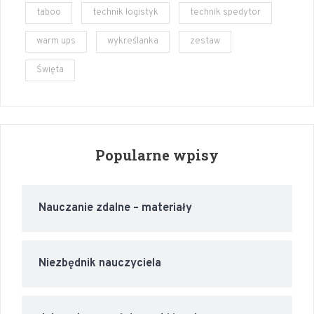
taboo
technik logistyk
technik spedytor
warm ups
wykreślanka
zestaw
Święta
Popularne wpisy
Nauczanie zdalne – materiały
Niezbędnik nauczyciela