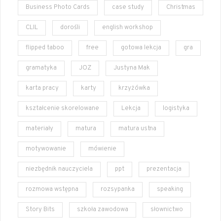
Business Photo Cards
case study
Christmas
CLIL
dorośli
english workshop
flipped taboo
free
gotowa lekcja
gra
gramatyka
JOZ
Justyna Mak
karta pracy
karty
krzyżówka
kształcenie skorelowane
Lekcja
logistyka
materiały
matura
matura ustna
motywowanie
mówienie
niezbędnik nauczyciela
ppt
prezentacja
rozmowa wstępna
rozsypanka
speaking
Story Bits
szkoła zawodowa
słownictwo