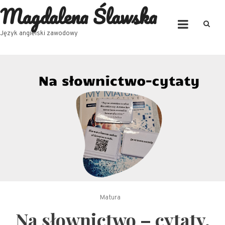
Magdalena Ślawska
Skip
to
content
Język angielski zawodowy
Matura
Na słownictwo – cytaty.