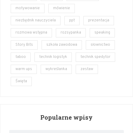
motywowanie
mówienie
niezbędnik nauczyciela
ppt
prezentacja
rozmowa wstępna
rozsypanka
speaking
Story Bits
szkoła zawodowa
słownictwo
taboo
technik logistyk
technik spedytor
warm ups
wykreślanka
zestaw
Święta
Popularne wpisy