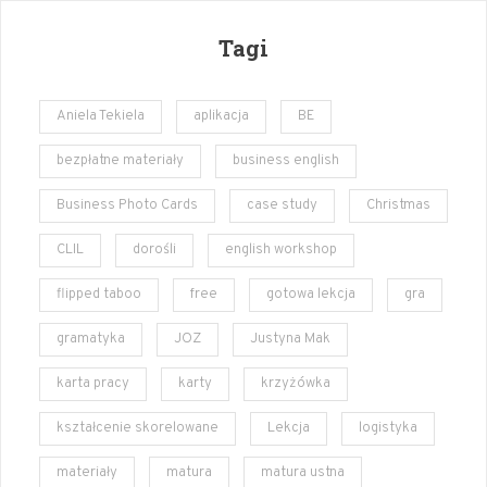
Tagi
Aniela Tekiela
aplikacja
BE
bezpłatne materiały
business english
Business Photo Cards
case study
Christmas
CLIL
dorośli
english workshop
flipped taboo
free
gotowa lekcja
gra
gramatyka
JOZ
Justyna Mak
karta pracy
karty
krzyżówka
kształcenie skorelowane
Lekcja
logistyka
materiały
matura
matura ustna