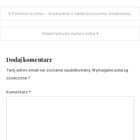
Nawigacja
Pollution in cities – kreatywnie o zanieczyszczeniu środowiska.
wpisu
Walentynkowa matura ustna
Dodaj komentarz
Twój adres email nie zostanie opublikowany.
Wymagane pola są
oznaczone
*
Komentarz
*