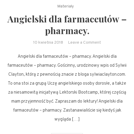
Materiały
Angielski dla farmaceutów –
pharmacy.
on
10 kwietnia 2018
Leave a Comment
Angielski
Angielski dla farmaceutów – pharmacy. Angielski dla
dla
farmaceutów
farmaceutów – pharmacy. Gościnny, urodzinowy wpis od Sylwii
–
Clayton, którą z pewnością znacie z bloga sylwiaclayton.com.
pharmacy.
To ona stoi za grupą Uczę angielskiego osoby dorosłe, a także
za niesamowitą inicjatywą Lektorski Bootcamp, której częścią
mam przyjemność być. Zapraszam do lektury! Angielski dla
farmaceutów – pharmacy. Zastanawialiście się kiedyś jak
wygląda […]