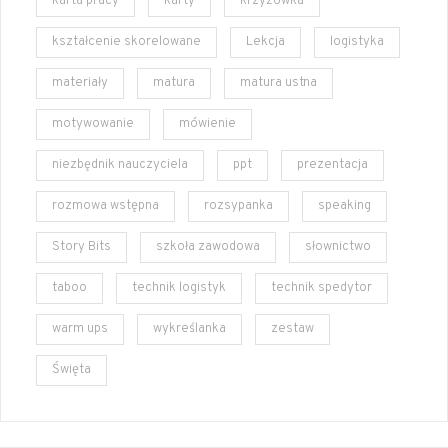
karta pracy
karty
krzyżówka
kształcenie skorelowane
Lekcja
logistyka
materiały
matura
matura ustna
motywowanie
mówienie
niezbędnik nauczyciela
ppt
prezentacja
rozmowa wstępna
rozsypanka
speaking
Story Bits
szkoła zawodowa
słownictwo
taboo
technik logistyk
technik spedytor
warm ups
wykreślanka
zestaw
Święta