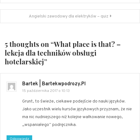
wpisu
Angielski zawodowy dla elektryków – quiz
5 thoughts on “
What place is that? –
lekcja dla techników obsługi
hotelarskiej
”
Bartek | Bartekwpodrozy.pl
15 października 2017 o 10:13
Grunt, to świeże, ciekawe podejście do nauki języków.
Jako uczestnik wielu kursów językowych przyznam, że nie
ma nic nudniejszego niż kolejne wałkowanie nowego,
„wspaniałego” podręcznika.
Odpowiedz