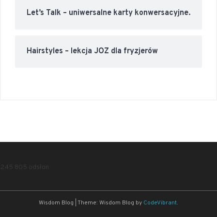
Let’s Talk – uniwersalne karty konwersacyjne.
Hairstyles – lekcja JOZ dla fryzjerów
245 805 odsłon
Wisdom Blog
|
Theme: Wisdom Blog by
CodeVibrant
.