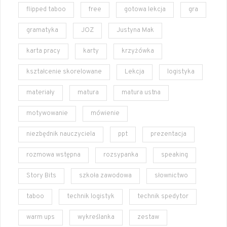
flipped taboo
free
gotowa lekcja
gra
gramatyka
JOZ
Justyna Mak
karta pracy
karty
krzyżówka
kształcenie skorelowane
Lekcja
logistyka
materiały
matura
matura ustna
motywowanie
mówienie
niezbędnik nauczyciela
ppt
prezentacja
rozmowa wstępna
rozsypanka
speaking
Story Bits
szkoła zawodowa
słownictwo
taboo
technik logistyk
technik spedytor
warm ups
wykreślanka
zestaw