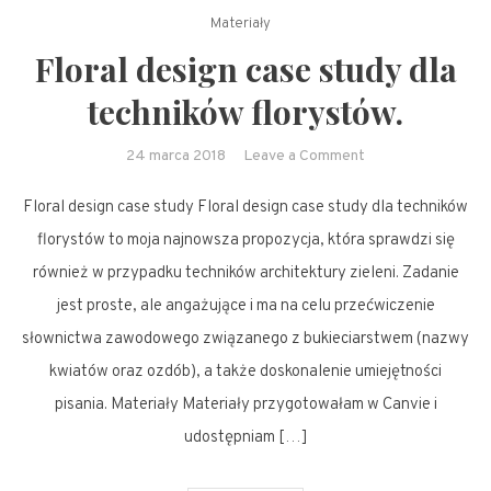
Materiały
Floral design case study dla
techników florystów.
on
24 marca 2018
Leave a Comment
Floral
Floral design case study Floral design case study dla techników
design
case
florystów to moja najnowsza propozycja, która sprawdzi się
study
również w przypadku techników architektury zieleni. Zadanie
dla
jest proste, ale angażujące i ma na celu przećwiczenie
techników
słownictwa zawodowego związanego z bukieciarstwem (nazwy
florystów.
kwiatów oraz ozdób), a także doskonalenie umiejętności
pisania. Materiały Materiały przygotowałam w Canvie i
udostępniam […]