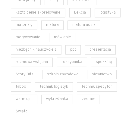
karta pracy
karty
krzyżówka
kształcenie skorelowane
Lekcja
logistyka
materiały
matura
matura ustna
motywowanie
mówienie
niezbędnik nauczyciela
ppt
prezentacja
rozmowa wstępna
rozsypanka
speaking
Story Bits
szkoła zawodowa
słownictwo
taboo
technik logistyk
technik spedytor
warm ups
wykreślanka
zestaw
Święta