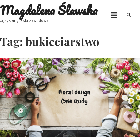
Magdalena Ślawska
Skip
to
content
Język angielski zawodowy
Tag:
bukieciarstwo