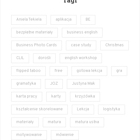
Aniela Tekiela
aplikacja
BE
bezpłatne materiały
business english
Business Photo Cards
case study
Christmas
CLIL
dorośli
english workshop
flipped taboo
free
gotowa lekcja
gra
gramatyka
JOZ
Justyna Mak
karta pracy
karty
krzyżówka
kształcenie skorelowane
Lekcja
logistyka
materiały
matura
matura ustna
motywowanie
mówienie