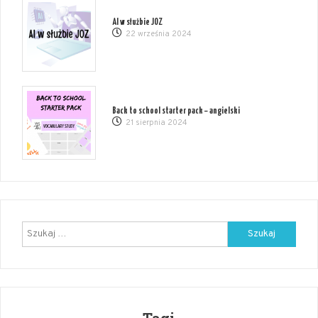
AI w służbie JOZ
22 września 2024
Back to school starter pack – angielski
21 sierpnia 2024
Szukaj:
Tagi