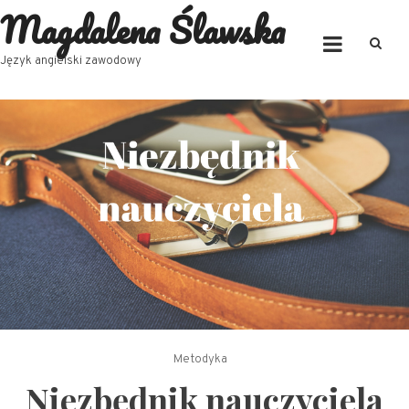
Magdalena Ślawska
Skip
to
content
Język angielski zawodowy
Metodyka
Niezbędnik nauczyciela