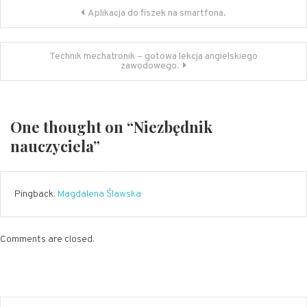
Nawigacja
Aplikacja do fiszek na smartfona.
wpisu
Technik mechatronik – gotowa lekcja angielskiego
zawodowego.
One thought on “
Niezbędnik
nauczyciela
”
Pingback:
Magdalena Ślawska
Comments are closed.