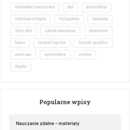
niezbędnik nauczyciela
ppt
prezentacja
rozmowa wstępna
rozsypanka
speaking
Story Bits
szkoła zawodowa
słownictwo
taboo
technik logistyk
technik spedytor
warm ups
wykreślanka
zestaw
Święta
Popularne wpisy
Nauczanie zdalne – materiały