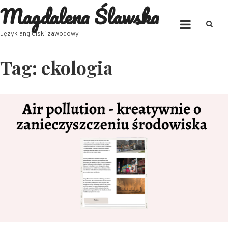
Magdalena Ślawska
Skip
to
content
Język angielski zawodowy
Tag:
ekologia