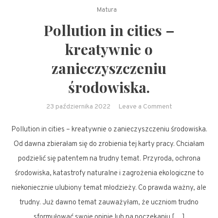
Matura
Pollution in cities –
kreatywnie o
zanieczyszczeniu
środowiska.
on
23 października 2022
Leave a Comment
Pollution
Pollution in cities – kreatywnie o zanieczyszczeniu środowiska.
in
cities
Od dawna zbierałam się do zrobienia tej karty pracy. Chciałam
–
podzielić się patentem na trudny temat. Przyroda, ochrona
kreatywnie
środowiska, katastrofy naturalne i zagrożenia ekologiczne to
o
niekoniecznie ulubiony temat młodzieży. Co prawda ważny, ale
zanieczyszczen
trudny. Już dawno temat zauważyłam, że uczniom trudno
środowiska.
sformułować swoje opinie lub na poczekaniu […]