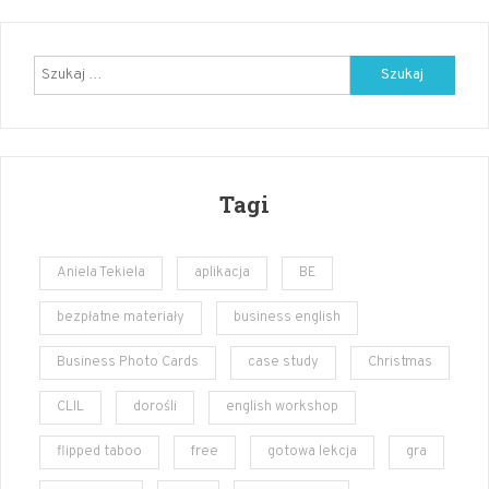
pack
–
angielski
Szukaj:
Tagi
Aniela Tekiela
aplikacja
BE
bezpłatne materiały
business english
Business Photo Cards
case study
Christmas
CLIL
dorośli
english workshop
flipped taboo
free
gotowa lekcja
gra