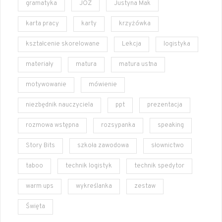
gramatyka
JOZ
Justyna Mak
karta pracy
karty
krzyżówka
kształcenie skorelowane
Lekcja
logistyka
materiały
matura
matura ustna
motywowanie
mówienie
niezbędnik nauczyciela
ppt
prezentacja
rozmowa wstępna
rozsypanka
speaking
Story Bits
szkoła zawodowa
słownictwo
taboo
technik logistyk
technik spedytor
warm ups
wykreślanka
zestaw
Święta