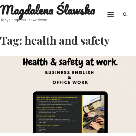
Magdalena Ślawska
Skip
to
content
Język angielski zawodowy
Tag:
health and safety