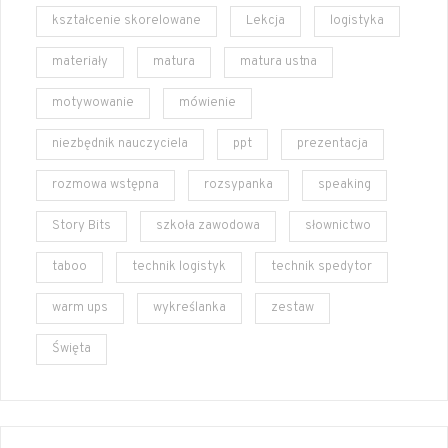
kształcenie skorelowane
Lekcja
logistyka
materiały
matura
matura ustna
motywowanie
mówienie
niezbędnik nauczyciela
ppt
prezentacja
rozmowa wstępna
rozsypanka
speaking
Story Bits
szkoła zawodowa
słownictwo
taboo
technik logistyk
technik spedytor
warm ups
wykreślanka
zestaw
Święta