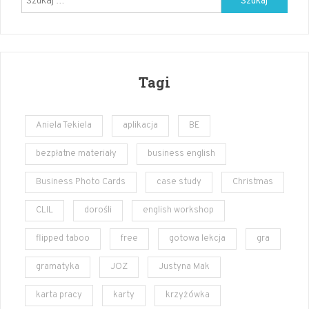
Tagi
Aniela Tekiela
aplikacja
BE
bezpłatne materiały
business english
Business Photo Cards
case study
Christmas
CLIL
dorośli
english workshop
flipped taboo
free
gotowa lekcja
gra
gramatyka
JOZ
Justyna Mak
karta pracy
karty
krzyżówka