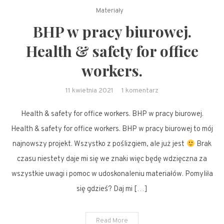
Materiały
BHP w pracy biurowej.
Health & safety for office
workers.
do
11 kwietnia 2021
1 komentarz
BHP
Health & safety for office workers. BHP w pracy biurowej.
w
pracy
Health & safety for office workers. BHP w pracy biurowej to mój
biurowej.
najnowszy projekt. Wszystko z poślizgiem, ale już jest
Brak
Health
czasu niestety daje mi się we znaki więc będę wdzięczna za
&
wszystkie uwagi i pomoc w udoskonaleniu materiałów. Pomyliła
safety
się gdzieś? Daj mi […]
for
office
workers.
Read More