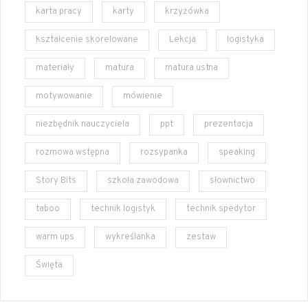
karta pracy
karty
krzyżówka
kształcenie skorelowane
Lekcja
logistyka
materiały
matura
matura ustna
motywowanie
mówienie
niezbędnik nauczyciela
ppt
prezentacja
rozmowa wstępna
rozsypanka
speaking
Story Bits
szkoła zawodowa
słownictwo
taboo
technik logistyk
technik spedytor
warm ups
wykreślanka
zestaw
Święta