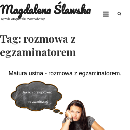
Magdalena Ślawska
Skip
to
content
Język angielski zawodowy
Tag:
rozmowa z
egzaminatorem