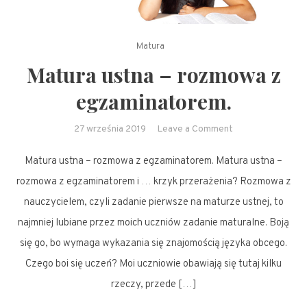
Matura
Matura ustna – rozmowa z
egzaminatorem.
on
27 września 2019
Leave a Comment
Matura
Matura ustna – rozmowa z egzaminatorem. Matura ustna –
ustna
–
rozmowa z egzaminatorem i … krzyk przerażenia? Rozmowa z
rozmowa
nauczycielem, czyli zadanie pierwsze na maturze ustnej, to
z
najmniej lubiane przez moich uczniów zadanie maturalne. Boją
egzaminatorem.
się go, bo wymaga wykazania się znajomością języka obcego.
Czego boi się uczeń? Moi uczniowie obawiają się tutaj kilku
rzeczy, przede […]