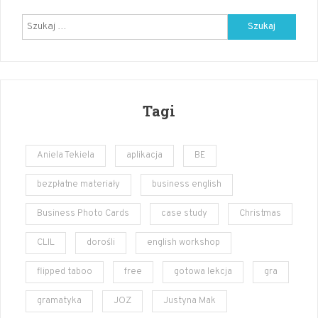
angielski
Szukaj:
Tagi
Aniela Tekiela
aplikacja
BE
bezpłatne materiały
business english
Business Photo Cards
case study
Christmas
CLIL
dorośli
english workshop
flipped taboo
free
gotowa lekcja
gra
gramatyka
JOZ
Justyna Mak