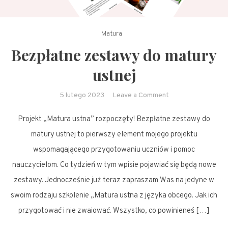
Matura
Bezpłatne zestawy do matury
ustnej
on
5 lutego 2023
Leave a Comment
Bezpłatne
Projekt „Matura ustna” rozpoczęty! Bezpłatne zestawy do
zestawy
do
matury ustnej to pierwszy element mojego projektu
matury
wspomagającego przygotowaniu uczniów i pomoc
ustnej
nauczycielom. Co tydzień w tym wpisie pojawiać się będą nowe
zestawy. Jednocześnie już teraz zapraszam Was na jedyne w
swoim rodzaju szkolenie „Matura ustna z języka obcego. Jak ich
przygotować i nie zwaiować. Wszystko, co powinieneś […]