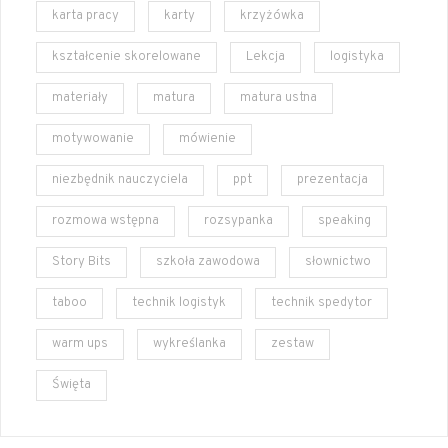
karta pracy
karty
krzyżówka
kształcenie skorelowane
Lekcja
logistyka
materiały
matura
matura ustna
motywowanie
mówienie
niezbędnik nauczyciela
ppt
prezentacja
rozmowa wstępna
rozsypanka
speaking
Story Bits
szkoła zawodowa
słownictwo
taboo
technik logistyk
technik spedytor
warm ups
wykreślanka
zestaw
Święta