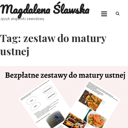
Magdalena Ślawska
Skip
to
content
Język angielski zawodowy
Tag:
zestaw do matury
ustnej