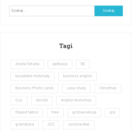
angielski
Szukaj:
Tagi
Aniela Tekiela
aplikacja
BE
bezpłatne materiały
business english
Business Photo Cards
case study
Christmas
CLIL
dorośli
english workshop
flipped taboo
free
gotowa lekcja
gra
gramatyka
JOZ
Justyna Mak