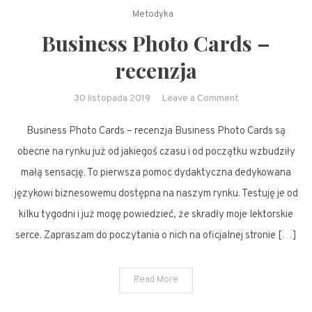
Metodyka
Business Photo Cards –
recenzja
on
30 listopada 2019
Leave a Comment
Business
Business Photo Cards – recenzja Business Photo Cards są
Photo
Cards
obecne na rynku już od jakiegoś czasu i od początku wzbudziły
–
małą sensację. To pierwsza pomoc dydaktyczna dedykowana
recenzja
językowi biznesowemu dostępna na naszym rynku. Testuję je od
kilku tygodni i już mogę powiedzieć, że skradły moje lektorskie
serce. Zapraszam do poczytania o nich na oficjalnej stronie […]
Read More