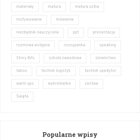
materiały
matura
matura ustna
motywowanie
mówienie
niezbędnik nauczyciela
ppt
prezentacja
rozmowa wstępna
rozsypanka
speaking
Story Bits
szkoła zawodowa
słownictwo
taboo
technik logistyk
technik spedytor
warm ups
wykreślanka
zestaw
Święta
Popularne wpisy