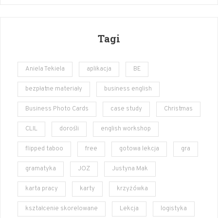
Tagi
Aniela Tekiela
aplikacja
BE
bezpłatne materiały
business english
Business Photo Cards
case study
Christmas
CLIL
dorośli
english workshop
flipped taboo
free
gotowa lekcja
gra
gramatyka
JOZ
Justyna Mak
karta pracy
karty
krzyżówka
kształcenie skorelowane
Lekcja
logistyka