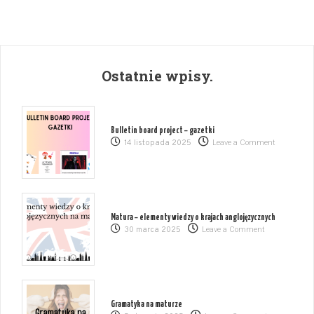
Ostatnie wpisy.
Bulletin board project – gazetki
on
14 listopada 2025
Leave a Comment
Bulletin
board
project
–
gazetki
Matura – elementy wiedzy o krajach anglojęzycznych
on
30 marca 2025
Leave a Comment
Matura
–
elementy
wiedzy
o
krajach
Gramatyka na maturze
on