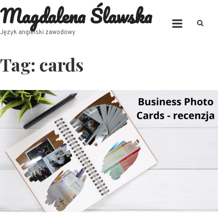
Magdalena Ślawska
Skip
to
content
Język angielski zawodowy
Tag:
cards