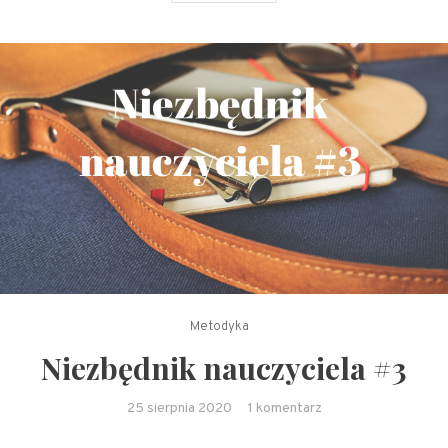
Metodyka
Niezbędnik nauczyciela #3
do
25 sierpnia 2020
1 komentarz
Niezbędnik