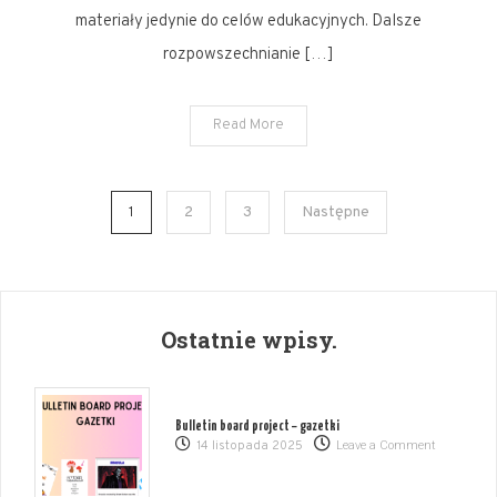
materiały jedynie do celów edukacyjnych. Dalsze
rozpowszechnianie […]
Read More
Stronicowanie
1
2
3
Następne
wpisów
Ostatnie wpisy.
Bulletin board project – gazetki
on
14 listopada 2025
Leave a Comment
Bulletin
board