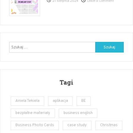
21 sierpnia 2024
Leave a Comment
Back
to
school
starter
pack
–
angielski
Szukaj:
Tagi
Aniela Tekiela
aplikacja
BE
bezpłatne materiały
business english
Business Photo Cards
case study
Christmas