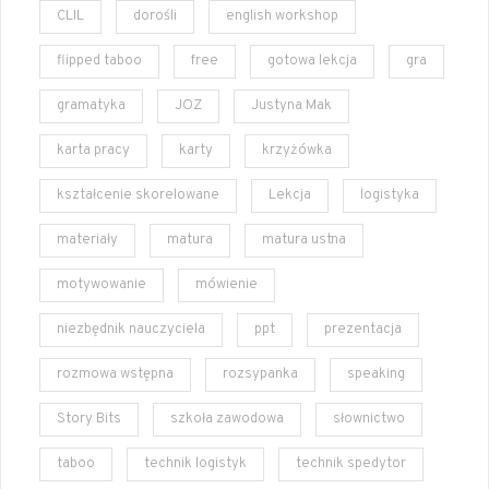
CLIL
dorośli
english workshop
flipped taboo
free
gotowa lekcja
gra
gramatyka
JOZ
Justyna Mak
karta pracy
karty
krzyżówka
kształcenie skorelowane
Lekcja
logistyka
materiały
matura
matura ustna
motywowanie
mówienie
niezbędnik nauczyciela
ppt
prezentacja
rozmowa wstępna
rozsypanka
speaking
Story Bits
szkoła zawodowa
słownictwo
taboo
technik logistyk
technik spedytor