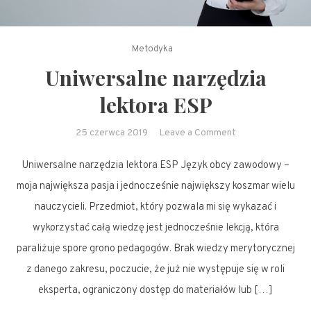
Metodyka
Uniwersalne narzędzia
lektora ESP
on
25 czerwca 2019
Leave a Comment
Uniwersalne
Uniwersalne narzędzia lektora ESP Język obcy zawodowy –
narzędzia
lektora
moja największa pasja i jednocześnie największy koszmar wielu
ESP
nauczycieli. Przedmiot, który pozwala mi się wykazać i
wykorzystać całą wiedzę jest jednocześnie lekcją, która
paraliżuje spore grono pedagogów. Brak wiedzy merytorycznej
z danego zakresu, poczucie, że już nie występuje się w roli
eksperta, ograniczony dostęp do materiałów lub […]