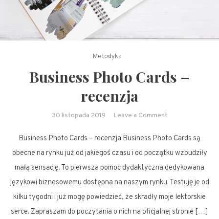
Metodyka
Business Photo Cards –
recenzja
on
30 listopada 2019
Leave a Comment
Business
Business Photo Cards – recenzja Business Photo Cards są
Photo
Cards
obecne na rynku już od jakiegoś czasu i od początku wzbudziły
–
małą sensację. To pierwsza pomoc dydaktyczna dedykowana
recenzja
językowi biznesowemu dostępna na naszym rynku. Testuję je od
kilku tygodni i już mogę powiedzieć, że skradły moje lektorskie
serce. Zapraszam do poczytania o nich na oficjalnej stronie […]