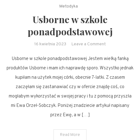
Metodyka
Usborne w szkole
ponadpodstawowej
on
16 kwietnia 2023
Leave a Comment
Usborne
Usborne w szkole ponadpodstawowej Jestem wielką fanką
w
szkole
produktów Usborne i mam ich naprawdę sporo. Wszystko jednak
ponadpodstawow
kupiłam na użytek mojej córki, obecnie 7-latki. Z czasem
zaczęłam się zastanawiać czy w ofercie znajdę coś, co
mogłabym wykorzystać w swojej pracy i tu z pomocą przyszła
mi Ewa Orzeł-Sobczyk. Poniżej znadziecie artykuł napisany
przez Ewę, a w […]
Read More