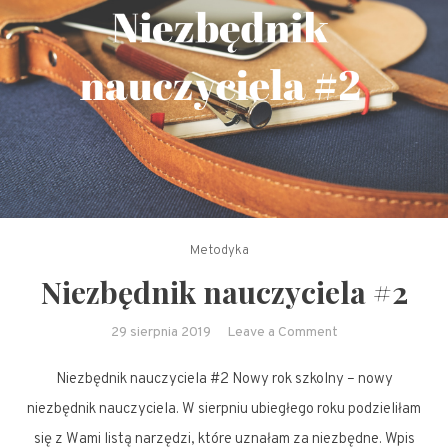
Metodyka
Niezbędnik nauczyciela #2
on
29 sierpnia 2019
Leave a Comment
Niezbędnik
Niezbędnik nauczyciela #2 Nowy rok szkolny – nowy
nauczyciela
#2
niezbędnik nauczyciela. W sierpniu ubiegłego roku podzieliłam
się z Wami listą narzędzi, które uznałam za niezbędne. Wpis