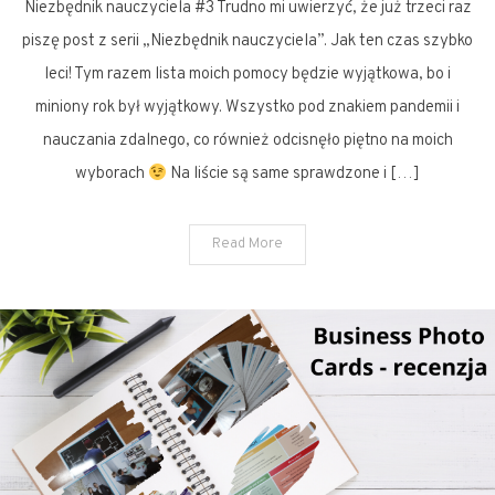
Niezbędnik nauczyciela #3 Trudno mi uwierzyć, że już trzeci raz
nauczyciela
#3
piszę post z serii „Niezbędnik nauczyciela”. Jak ten czas szybko
leci! Tym razem lista moich pomocy będzie wyjątkowa, bo i
miniony rok był wyjątkowy. Wszystko pod znakiem pandemii i
nauczania zdalnego, co również odcisnęło piętno na moich
wyborach
Na liście są same sprawdzone i […]
Read More