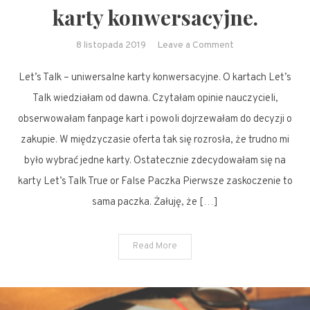
karty konwersacyjne.
on
8 listopada 2019
Leave a Comment
Let’s
Let’s Talk – uniwersalne karty konwersacyjne. O kartach Let’s
Talk
–
Talk wiedziałam od dawna. Czytałam opinie nauczycieli,
uniwersalne
obserwowałam fanpage kart i powoli dojrzewałam do decyzji o
karty
zakupie. W międzyczasie oferta tak się rozrosła, że trudno mi
konwersacyjne.
było wybrać jedne karty. Ostatecznie zdecydowałam się na
karty Let’s Talk True or False Paczka Pierwsze zaskoczenie to
sama paczka. Żałuję, że […]
Read More