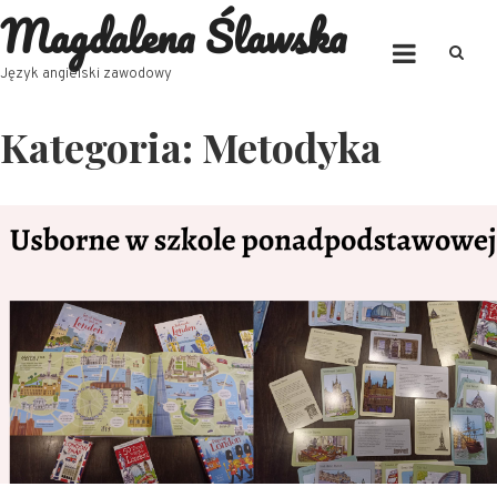
Magdalena Ślawska
Skip
to
content
Język angielski zawodowy
Kategoria:
Metodyka