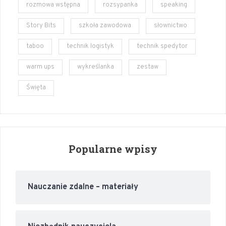
rozmowa wstępna
rozsypanka
speaking
Story Bits
szkoła zawodowa
słownictwo
taboo
technik logistyk
technik spedytor
warm ups
wykreślanka
zestaw
Święta
Popularne wpisy
Nauczanie zdalne – materiały