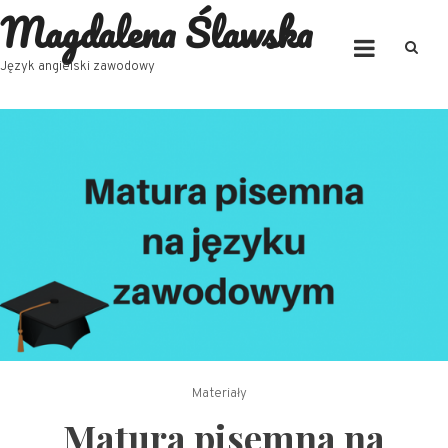
Magdalena Ślawska
Skip
to
content
Język angielski zawodowy
Materiały
Matura pisemna na