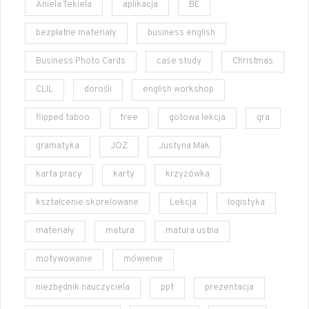
Aniela Tekiela
aplikacja
BE
bezpłatne materiały
business english
Business Photo Cards
case study
Christmas
CLIL
dorośli
english workshop
flipped taboo
free
gotowa lekcja
gra
gramatyka
JOZ
Justyna Mak
karta pracy
karty
krzyżówka
kształcenie skorelowane
Lekcja
logistyka
materiały
matura
matura ustna
motywowanie
mówienie
niezbędnik nauczyciela
ppt
prezentacja