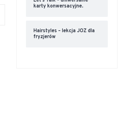
Let’s Talk – uniwersalne
karty konwersacyjne.
Hairstyles – lekcja JOZ dla
fryzjerów