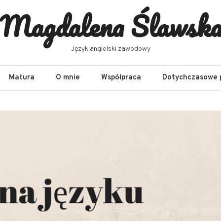
Magdalena Ślawsk
Język angielski zawodowy
Matura
O mnie
Współpraca
Dotychczasowe 