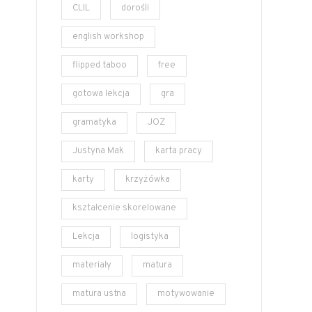
CLIL
dorośli
english workshop
flipped taboo
free
gotowa lekcja
gra
gramatyka
JOZ
Justyna Mak
karta pracy
karty
krzyżówka
kształcenie skorelowane
Lekcja
logistyka
materiały
matura
matura ustna
motywowanie