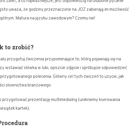
ro zalet, a co najważniejsze, jest odpowiedzią na ulubione pytanie
zęsto uważa, że godziny przeznaczone na JOZ zabierają im możliwość
ogólnym. Matura na języku zawodowym? Czemu nie!
k to zrobić?
ału przygotuj ćwiczenia przypominające te, którą pojawiają się na
zy wstawiać słówka w luki, opiszcie zdjęcie i spróbujcie odpowiedzieć
 przygotowanego polecenia. Główny cel tych ćwiczeń to użycie, jak
ości słownictwa branżowego.
przygotować prezentację multimedialną (unikniemy kserowania
iesiątek kartek).
Procedura