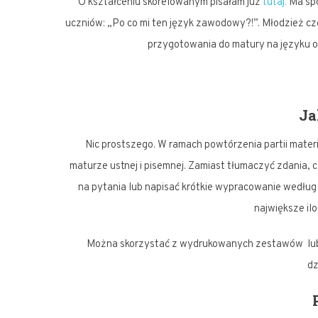
O kształceniu skorelowanym pisałam już
tutaj.
Ma spo
uczniów: „Po co mi ten język zawodowy?!”. Młodzież c
przygotowania do matury na języku 
Ja
Nic prostszego. W ramach powtórzenia partii materi
maturze ustnej i pisemnej. Zamiast tłumaczyć zdania, c
na pytania lub napisać krótkie wypracowanie według
największe il
Można skorzystać z wydrukowanych zestawów lub 
dz