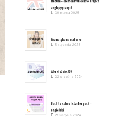
Matura – elementy wiedzy o krajach
anglojęzycznych
30 marca 2025
Gramatyka na maturze
5 stycznia 2025
AI w służbie JOZ
22 września 2024
Back to school starter pack –
angielski
21 sierpnia 2024