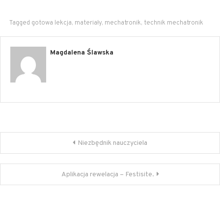
Tagged
gotowa lekcja
,
materiały
,
mechatronik
,
technik mechatronik
Magdalena Ślawska
Nawigacja
Niezbędnik nauczyciela
wpisu
Aplikacja rewelacja – Festisite.