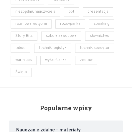
niezbędnik nauczyciela
ppt
prezentacja
rozmowa wstępna
rozsypanka
speaking
Story Bits
szkoła zawodowa
słownictwo
taboo
technik logistyk
technik spedytor
warm ups
wykreślanka
zestaw
Święta
Popularne wpisy
Nauczanie zdalne – materiały