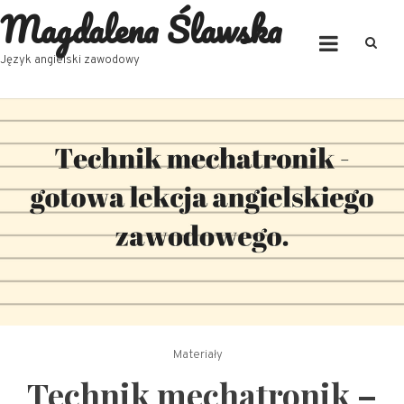
Magdalena Ślawska
Skip
to
content
Język angielski zawodowy
Materiały
Technik mechatronik –