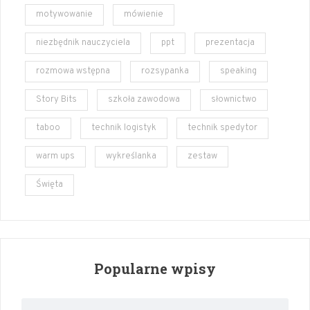
motywowanie
mówienie
niezbędnik nauczyciela
ppt
prezentacja
rozmowa wstępna
rozsypanka
speaking
Story Bits
szkoła zawodowa
słownictwo
taboo
technik logistyk
technik spedytor
warm ups
wykreślanka
zestaw
Święta
Popularne wpisy