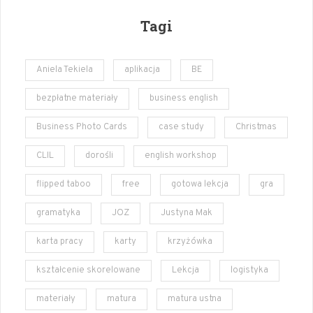
Tagi
Aniela Tekiela
aplikacja
BE
bezpłatne materiały
business english
Business Photo Cards
case study
Christmas
CLIL
dorośli
english workshop
flipped taboo
free
gotowa lekcja
gra
gramatyka
JOZ
Justyna Mak
karta pracy
karty
krzyżówka
kształcenie skorelowane
Lekcja
logistyka
materiały
matura
matura ustna