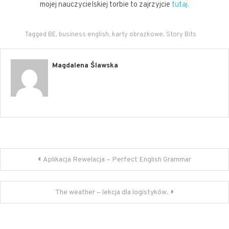
mojej nauczycielskiej torbie to zajrzyjcie
tutaj.
Tagged
BE
,
business english
,
karty obrazkowe
,
Story Bits
Magdalena Ślawska
Nawigacja
Aplikacja Rewelacja – Perfect English Grammar
wpisu
The weather – lekcja dla logistyków.